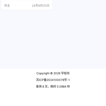
授权文件，如甲方或公司需要出示
坊主
24年6月30日
授权文件，直接使用此文件即可。
字体介绍 “香萃刻宋”（Xiangcui Ke
song）是一款基于思源系列开源字
体改造而成的中文字体，支持简繁
汉字，允…
Copyright © 2026
字绘坊
苏ICP备2024100078号-1
查询 8 次，耗时 0.0884 秒