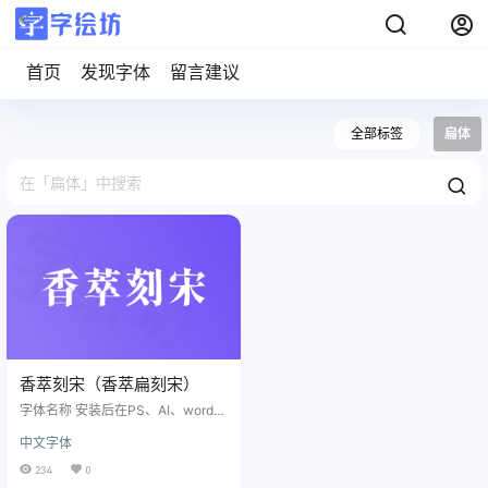
首页
发现字体
留言建议
全部标签
扁体
香萃刻宋（香萃扁刻宋）
字体名称 安装后在PS、AI、word等
软件中若找不到该字体，可搜索名
中文字体
字「H」 版权许可 采用SIL Open Fo
nt License 1.1授权发表。字体包内
234
0
已经附带SIL Open Font License 1.1