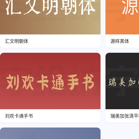
汇文明朝体
源样黑体
刘欢卡通手书
瑞美加张清平