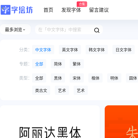
合集
首页
发现字体
留言建议
最多浏览
分类：
中文字体
英文字体
韩文字体
日文字体
专题：
全部
简体
繁体
类型：
全部
黑体
宋体
楷体
明体
圆体
类古文
艺术
艺术