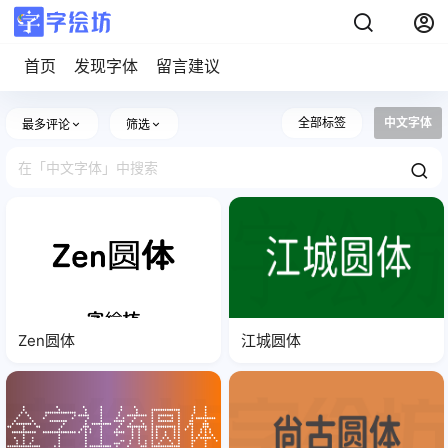
首页
发现字体
留言建议
全部标签
中文字体
最多评论
筛选
Zen圆体
江城圆体