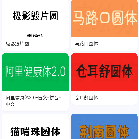
极影毁片圆
马路口圆体
阿里健康体2.0-盲文-拼音-
仓耳舒圆体
中文