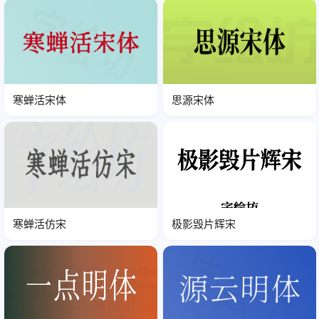
寒蝉活宋体
思源宋体
寒蝉活仿宋
极影毁片辉宋