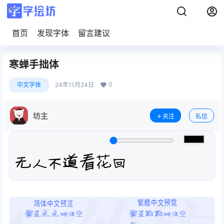
首页
发现字体
留言建议
寒蝉手拙体
0
中文字体
24年11月24日
坊主
关注
私信
无人不道看花回