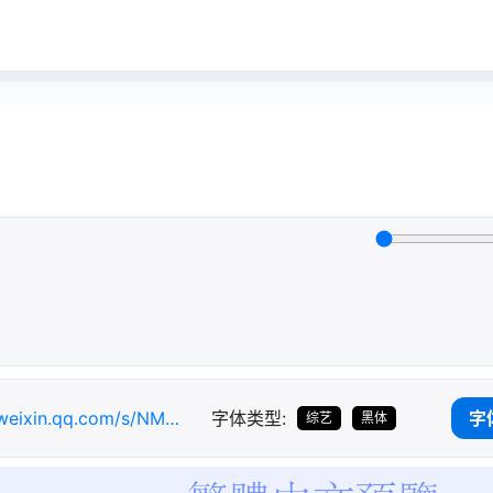
.weixin.qq.com/s/NM8tgr9t17vxGA0PKUBIDw
字体类型:
字
综艺
黑体