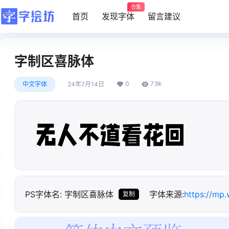
合集
首页
发现字体
留言建议
字制区喜脉体
0
7.9k
中文字体
24年7月14日
无人不道看花回
PS字体名: 字制区喜脉体
字体来源:
https://mp
复制