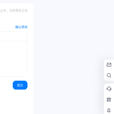
之光，岂知夜色之深
确认修改
提交