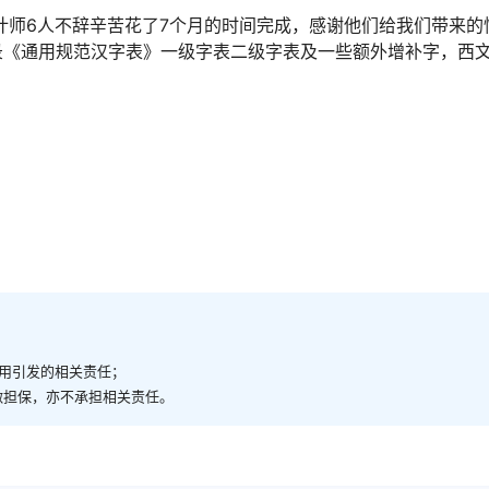
计师6人不辞辛苦花了7个月的时间完成，感谢他们给我们带来的
《通用规范汉字表》一级字表二级字表及一些额外增补字，西文收录
商用引发的相关责任；
做担保，亦不承担相关责任。