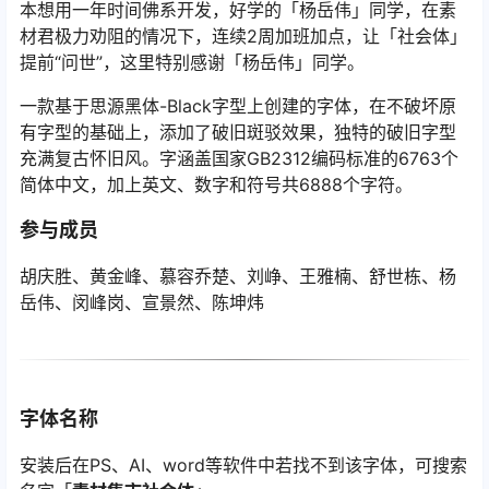
本想用一年时间佛系开发，好学的「杨岳伟」同学，在素
材君极力劝阻的情况下，连续2周加班加点，让「社会体」
提前“问世”，这里特别感谢「杨岳伟」同学。
一款基于思源黑体-Black字型上创建的字体，在不破坏原
有字型的基础上，添加了破旧斑驳效果，独特的破旧字型
充满复古怀旧风。字涵盖国家GB2312编码标准的6763个
简体中文，加上英文、数字和符号共6888个字符。
参与成员
胡庆胜、黄金峰、慕容乔楚、刘峥、王雅楠、舒世栋、杨
岳伟、闵峰岗、宣景然、陈坤炜
字体名称
安装后在PS、AI、word等软件中若找不到该字体，可搜索