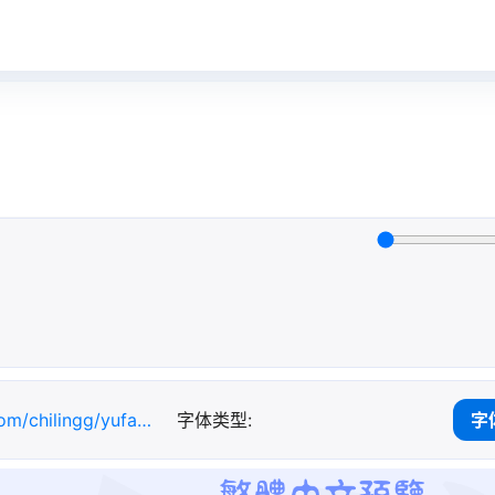
com/chilingg/yufanxinyu
字体类型:
字