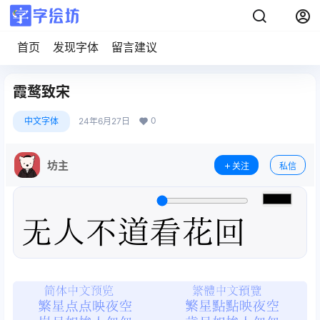
首页
发现字体
留言建议
霞鹜致宋
0
中文字体
24年6月27日
坊主
关注
私信
无人不道看花回