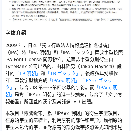
字体介绍
2009 年，日本「獨立行政法人情報處理推進機構」
（IPA）將「IPA 明朝」和「IPA ゴシック」兩款字型按照
IPA Font License 開源發佈。這兩款字型分別衍生自
TypeBank 公司出品的、由林隆男（Takao Hayashi）設
計的
「TB 明朝」
和
「TB ゴシック」
。後經多年持續修
訂，兩款字型擴充成
「IPAex 明朝」「IPAex ゴシッ
ク」
，包含 JIS 第一～第四水準的字符。而
「IPAmj 明
朝」
是對「IPAex 明朝」的進一步擴充，包含了「文字情
報基盤」所涵蓋的漢字及其諸多 IVD 變體。
本項目「霞鶩緻宋」爲「IPAex 明朝」的衍生字型項目，
在原始字型的基礎上，利用原有的部件和筆形，增補原始
字型未包含的字，並對原有的部分漢字按照舊式印刷常見