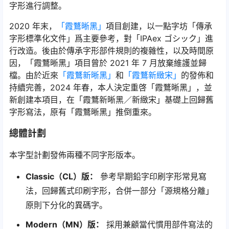
字形進行調整。
2020 年末，
「霞鶩晰黑」
項目創建，以一點字坊「傳承
字形標準化文件」爲主要參考，對「IPAex ゴシック」進
行改造。後由於傳承字形部件規則的複雜性，以及時間原
因，「霞鶩晰黑」項目曾於 2021 年 7 月放棄維護並歸
檔。由於近來
「霞鶩新晰黑」
和
「霞鶩新緻宋」
的發佈和
持續完善，2024 年春，本人決定重啓「霞鶩晰黑」，並
新創建本項目，在「霞鶩新晰黑／新緻宋」基礎上回歸舊
字形寫法，原有「霞鶩晰黑」推倒重來。
總體計劃
本字型計劃發佈兩種不同字形版本。
Classic（CL）版：
參考早期鉛字印刷字形常見寫
法，回歸舊式印刷字形，合併一部分「源規格分離」
原則下分化的異碼字。
Modern（MN）版：
採用兼顧當代慣用部件寫法的