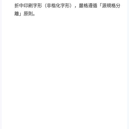
折中印刷字形（非楷化字形），嚴格遵循「源規格分
離」原則。