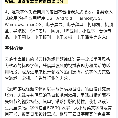
权码。请查看本文付费阅读部分。
4、这款字体免费商用的范围不包括嵌入式场景。各类嵌入
式应用(包括:应用程序iOS、Android、HarmonyOS、
Windows、macOS、电子屏显、电子辞典、打印机、机顶
盒、导航仪、SoC芯片、网页、H5应用、小程序、音像制
品、电子图书、电子报刊、电子文档、电子课件等嵌入)
字体介绍
云峰字库推出的《云峰游戏标题简体》是一款以手写风格
为核心的标题字体，凭借其强烈的视觉表现力和灵活的适
用场景，成为近年来设计领域的热门选择。该字体尤其适
合游戏、影视、广告等行业的需求。
《云峰游戏标题简体》以手写原稿为基础，笔画设计充满
张力，边缘带有明显的飞白和毛刺效果，呈现出粗犷而不
失细节的视觉特征。其单字错落排版的特性，使标题设计
更具层次感。字体包含6763个汉字、大小写英文字母及常
用符号，覆盖日常设计需求。相较于云峰字库其他免费字