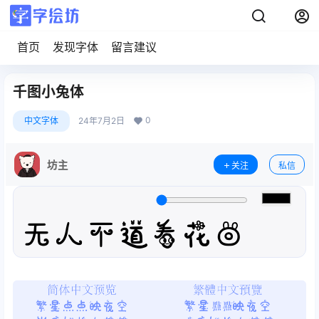
首页
发现字体
留言建议
千图小兔体
0
中文字体
24年7月2日
坊主
关注
私信
无人不道看花回