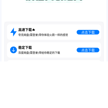
高速下载🔥
点击下载
夸克网盘(需登录)带你体验火箭一样的感觉
稳定下载
点击下载
百度网盘(需登录)带给你稳定的下载
急速下载
点击下载
蓝奏云盘(无需登录)跑满带宽的下载
免责声明
分享是一种美德，转载请保留原链接；
本站字体版权归原作者所有，商用需联系作者获取授权，本站不承
担商用引发的相关责任；