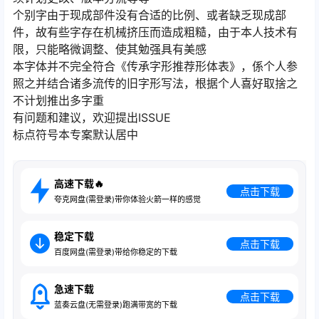
个别字由于现成部件没有合适的比例、或者缺乏现成部
件，故有些字存在机械挤压而造成粗糙，由于本人技术有
限，只能略微调整、使其勉强具有美感
本字体并不完全符合《传承字形推荐形体表》，係个人参
照之并结合诸多流传的旧字形写法，根据个人喜好取捨之
不计划推出多字重
有问题和建议，欢迎提出ISSUE
标点符号本专案默认居中
高速下载🔥
点击下载
夸克网盘(需登录)带你体验火箭一样的感觉
稳定下载
点击下载
百度网盘(需登录)带给你稳定的下载
急速下载
点击下载
蓝奏云盘(无需登录)跑满带宽的下载