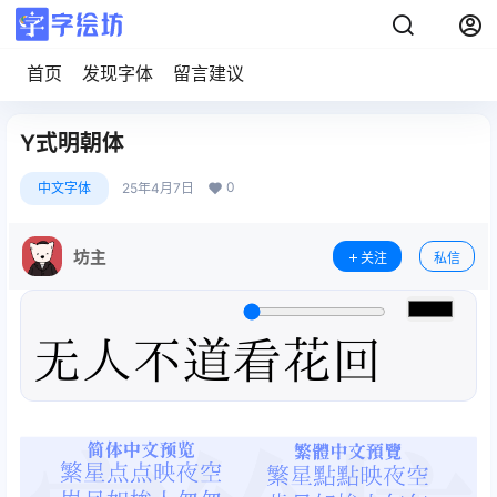
首页
发现字体
留言建议
Y式明朝体
0
中文字体
25年4月7日
坊主
关注
私信
无人不道看花回