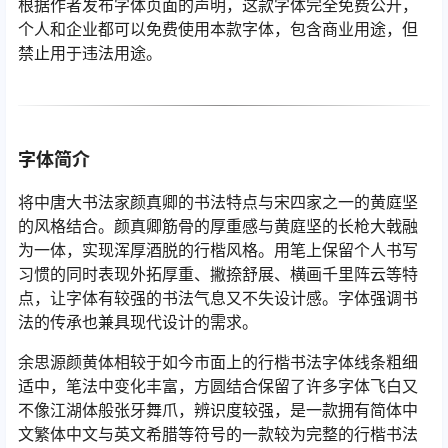
根据作者发布字体页面的声明，这款字体完全免费公开，
个人和企业都可以免费使用本款字体，包含商业用途，但
禁止用于违法用途。
字体简介
将中唐大书法家颜真卿的书法特点与宋四家之一的黄庭坚
的风格结合。颜真卿筋骨的厚重感与黄庭坚的长枪大戟融
为一体，实现浑厚酒脱的行楷风格。用笔上保留个人书写
习惯的同时表现外拓厚重、撇捺舒展、横画千里阵云等特
点，让字体有较强的书法气息又不失设计感。字体强调书
法的传承也兼具现代设计的需求。
余思源颜黄体相较于如今市面上的行楷书法字体线条粗细
适中，笔法中变化丰富，方圆结合保留了许多字体飞白又
不像江湖体般张牙舞爪，辨识度较强，是一款拥有简体中
文繁体中文与英文希腊等符号的一款较为完整的行楷书法