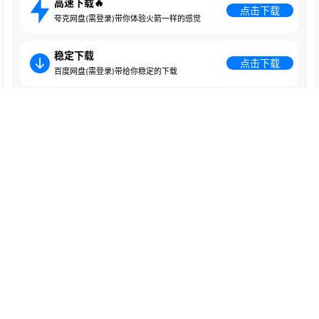
高速下载🔥
点击下载
夸克网盘(需登录)带你体验火箭一样的感觉
稳定下载
点击下载
百度网盘(需登录)带给你稳定的下载
急速下载
点击下载
蓝奏云盘(无需登录)跑满带宽的下载
免责声明
分享是一种美德，转载请保留原链接；
本站字体版权归原作者所有，商用需联系作者获取授权，本站不承
担商用引发的相关责任；
站内字体及相关信息均来自网络搜集/网友提供，本站不对信息准确
性做担保，亦不承担相关责任。
0
0
海报分享
举报
收藏