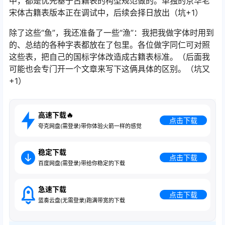
中，都是优先基于古籍表的构型规范做的。单独的京华老
宋体古籍表版本正在调试中，后续会择日放出（坑+1）
除了这些“鱼”，我还准备了一些“渔”：我把我做字体时用到
的、总结的各种字表都放在了包里。各位做字同仁可对照
这些表，把自己的国标字体改造成古籍表标准。（后面我
可能也会专门开一个文章来写下这俩具体的区别。（坑又
+1）
高速下载🔥
点击下载
夸克网盘(需登录)带你体验火箭一样的感觉
稳定下载
点击下载
百度网盘(需登录)带给你稳定的下载
急速下载
点击下载
蓝奏云盘(无需登录)跑满带宽的下载