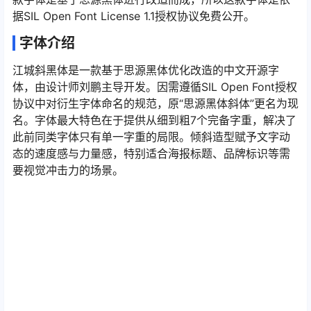
据SIL Open Font License 1.1授权协议免费公开。
字体介绍
江城斜黑体是一款基于思源黑体优化改造的中文开源字
体，由设计师刘鹏主导开发。因需遵循SIL Open Font授权
协议中对衍生字体命名的规范，原“思源黑体斜体”更名为现
名。字体最大特色在于提供从细到粗7个完备字重，解决了
此前同类字体只有单一字重的局限。倾斜造型赋予文字动
态的速度感与力量感，特别适合海报标题、品牌标识等需
要视觉冲击力的场景。