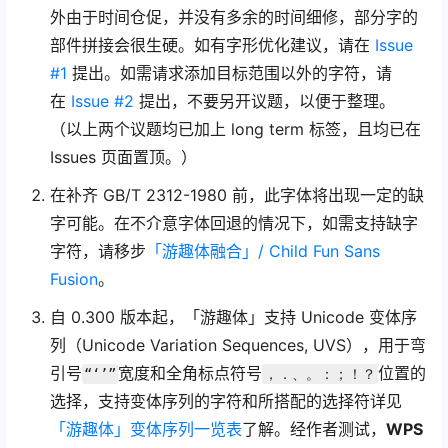
外由于时间仓促，并没有多余的时间细修，部分字的
部件拼接会很生硬。如有字形优化建议，请在
Issue
#1
提出。如需请求添加目标范围以外的字符，请
在
Issue #2
提出，不要另开议题，以便于整理。
（以上两个议题均已加上 long term 标签，且均已在
Issues 页面置顶。）
在补齐 GB/T 2312-1980 前，此字体将出现一定的缺
字可能。在不介意字体回退的情况下，如需支持缺字
字符，请移步
「游趣体融合」/ Child Fun Sans
Fusion
。
自 0.300 版本起，「游趣体」支持 Unicode 变体序
列（Unicode Variation Sequences, UVS），用于弯
引号
宽度和全角标点符号
位置的
“‘’”
，．、。：；！？
选择，支持变体序列的字符和所搭配的选择符详见
「游趣体」变体序列一览表
了解。经作者测试，
WPS