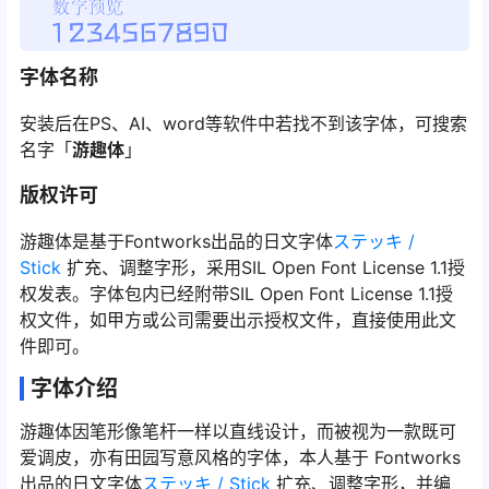
字体名称
安装后在PS、AI、word等软件中若找不到该字体，可搜索
名字「
游趣体
」
版权许可
游趣体是基于Fontworks出品的日文字体
ステッキ /
Stick
扩充、调整字形，采用SIL Open Font License 1.1授
权发表。字体包内已经附带SIL Open Font License 1.1授
权文件，如甲方或公司需要出示授权文件，直接使用此文
件即可。
字体介绍
游趣体因笔形像笔杆一样以直线设计，而被视为一款既可
爱调皮，亦有田园写意风格的字体，本人基于 Fontworks
出品的日文字体
ステッキ / Stick
扩充、调整字形，并编