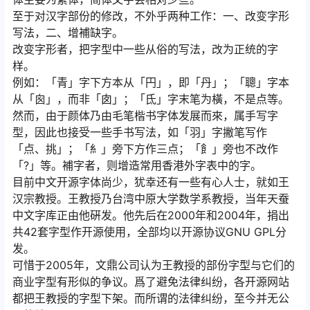
至于对汉字部份的修改，不外乎两种工作：一、改变字形
写法，二、增補缺字。
改变字形者，把字型中一些从俗的写法，改为正统的字
样。
例如：「青」字下方本从「円」，即「丹」；「聰」字本
从「囪」，而非「囱」；「氐」字末笔为橫，不是点等。
然而，由于颜体乃由毛笔楷书字体发展而來，属手写字
型，因此也接受一些手书写法，如「羽」字撇笔写作
「点、挑」；「糹」旁下方作三点；「飠」旁也不改作
「?」等。補字者，则增造常用香港外字表中的字。
目前中文开源字体尚少，犹幸还有一些有心人士，就如王
汉宗教授。王教授乃台湾中原大学数学系教授，当年天蚕
中文字库正由他硏发。他先后在2000年和2004年，捐出
共42套字型作开源使用，全部均以开源协议GNU GPL分
发。
可惜于2005年，文鼎公司认为王教授的部份字型与它们的
商业字型有形似的争议。爲了避免法律纠纷，各开源网站
都把王教授的字型下架。而所谓的法律纠纷，至今并无公