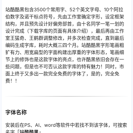
站酷酷黑包含3500个常用字、52个英文字母、10个阿拉
伯数字及诺干标点符号，先由工作室确定字形，设定框架
结构，并且预先设计好偏旁部首，由十名同学一笔一划的
设计完成（下载字库的页面有具体介绍），最后再由工作
室王猛奇、王鹤群调整修改，并多次检查完成，直到最后
编码生成字库，耗时大概三四个月。站酷酷黑字形笔画粗
犷有力、用宽扁型的字面构建出厚重的字体形态，笔画细
节上的修饰也是这款字体的亮点，也许酷黑依旧会存在一
些问题，但是也不可否认这款字库的特有魅力！同时，市
面上终于又多出一款完全免费的字体了，是的，完全免
费！！
字体名称
安装后在PS、AI、word等软件中若找不到该字体，可搜索
名字「
站酷酷黑
」