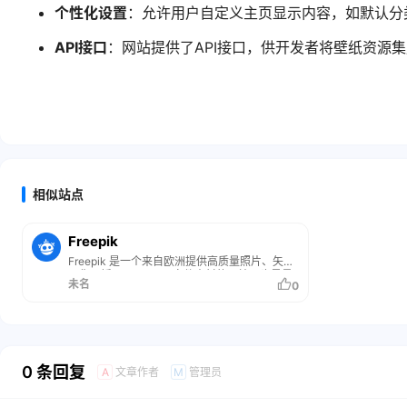
个性化设置
：允许用户自定义主页显示内容，如默认分
API接口
：网站提供了API接口，供开发者将壁纸资源
相似站点
Freepik
Freepik 是一个来自欧洲提供高质量照片、矢量
图像、插图以及 PSD 文件素材的网站，也是最
未名
0
受欢迎的互联网网址之一，网站的图片都经过精
心挑选并提供可以直接修改的源文件。
0 条回复
文章作者
管理员
A
M