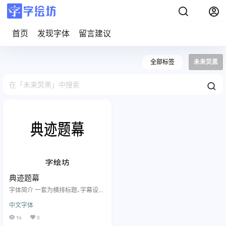
首页
发现字体
留言建议
全部标签
未来荧黑
典迹题幕
字体简介 一套为横排标题､字幕设计
的窄黑体，Titl 是 (sub)title 的缩
中文字体
写。 共3个字重(笔画粗细)： 窄体宜
读（Condensed Book）≈常规 (Re
94
0
gular) 窄体中粗（Condensed Medi