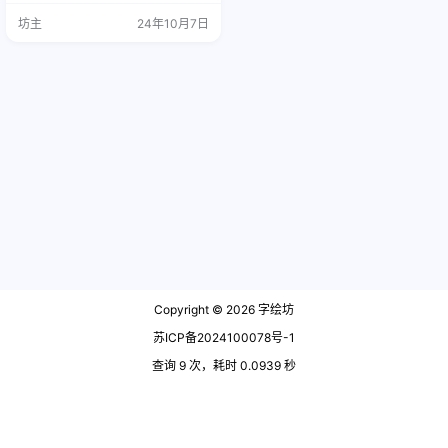
um） 窄体粗体（Condensed Bol
坊主
24年10月7日
d） 为方便复制粘贴，这里有些作者
自制的符号，且大多笔画粗细已按
字重区分：☘★☆♂♀☥☭⏾☽☾&s
pa…
Copyright © 2026
字绘坊
苏ICP备2024100078号-1
查询 9 次，耗时 0.0939 秒