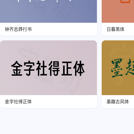
钟齐志莽行书
日暮黑体
金字社得正体
墨趣古风体