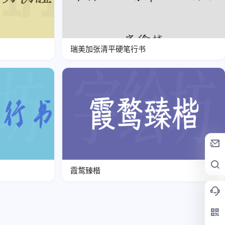
瑞美加张清平硬笔行书
霞鹜臻楷