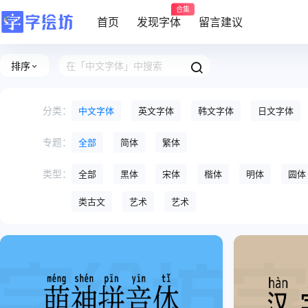
合集
首页
发现字体
留言建议
排序
分类：
中文字体
英文字体
韩文字体
日文字体
专题：
全部
简体
繁体
类型：
全部
黑体
宋体
楷体
明体
圆体
类古文
艺术
艺术