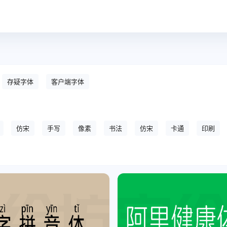
存疑字体
客户端字体
仿宋
手写
像素
书法
仿宋
卡通
印刷